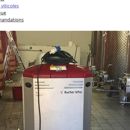
viticoles
que
andations