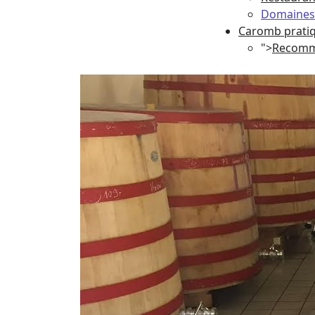
Domaines 
Caromb prati
">
Recomm