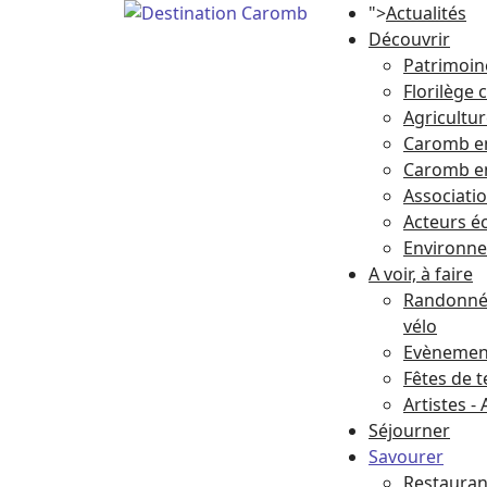
">
Actualités
Découvrir
Patrimoin
Florilège
Agricultu
Caromb e
Caromb e
Associati
Acteurs 
Environn
A voir, à faire
Randonnée
vélo
Evènement
Fêtes de t
Artistes - 
Séjourner
Savourer
Restauran