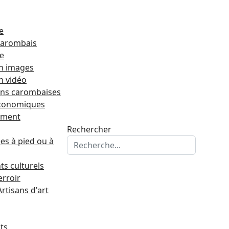
e
 carombais
re
n images
n vidéo
ons carombaises
économiques
ement
Rechercher
s à pied ou à
s culturels
erroir
Artisans d'art
ts