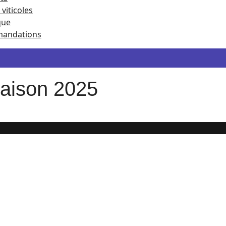
viticoles
que
andations
aison 2025