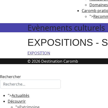
Domaines 
Caromb prati
">
Recomm
Evènements culturels
EXPOSITIONS - S
EXPOSITION
© 2026 Destination Caromb
Rechercher
">
Actualités
Découvrir
">
Patrimoine