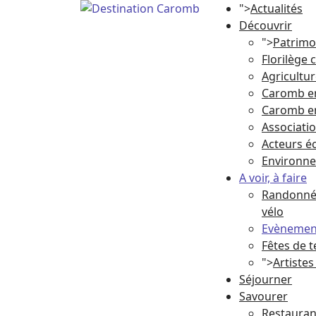
">
Actualités
Découvrir
">
Patrimo
Florilège
Agricultu
Caromb e
Caromb e
Associati
Acteurs 
Environn
A voir, à faire
Randonnée
vélo
Evènement
Fêtes de t
">
Artistes
Séjourner
Savourer
Restauran