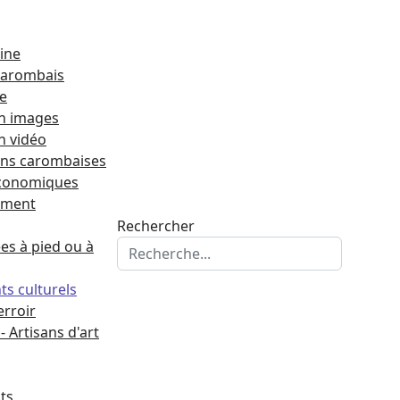
ine
 carombais
re
n images
n vidéo
ons carombaises
économiques
ement
Rechercher
s à pied ou à
s culturels
erroir
 - Artisans d'art
ts