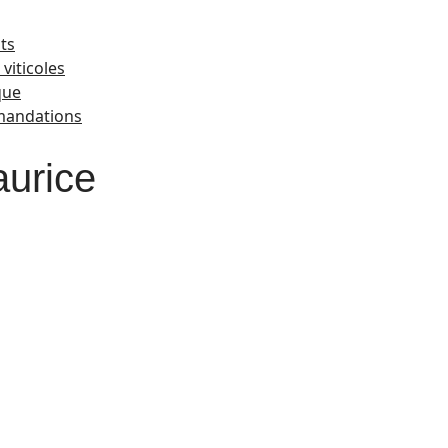
ts
viticoles
que
andations
aurice