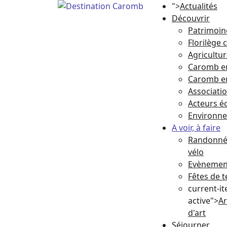
">
Actualités
Découvrir
Patrimoin
Florilège
Agricultu
Caromb e
Caromb e
Associati
Acteurs 
Environn
A voir, à faire
Randonnée
vélo
Evènement
Fêtes de t
current-i
active">
Ar
d'art
Séjourner