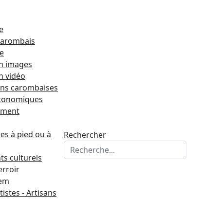
e
 carombais
re
n images
n vidéo
ons carombaises
économiques
ement
s à pied ou à
Rechercher
s culturels
erroir
tem
tistes - Artisans